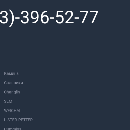
3)-396-52-77
Каминз
Сальники
Changlin
SEM
WEICHAI
LISTER-PETTER
Cummins