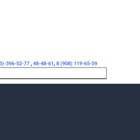
3)-396-52-77
,
48-48-61
,
8 (908) 119-65-59