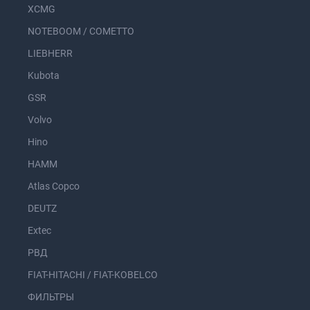
XCMG
NOTEBOOM / COMETTO
LIEBHERR
Kubota
GSR
Volvo
Hino
HAMM
Atlas Copco
DEUTZ
Extec
РВД
FIAT-HITACHI / FIAT-KOBELCO
ФИЛЬТРЫ