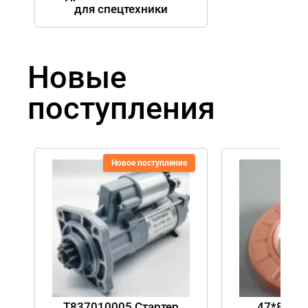
для спецтехники
Новые
поступления
Новое поступление
Но
T837010005 Стартер
47*84*15