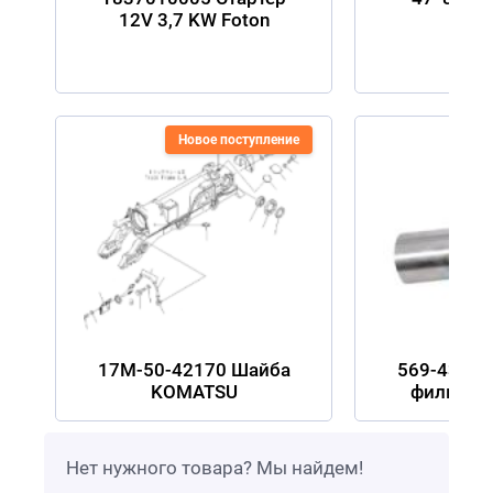
12V 3,7 KW Foton
Новое поступление
Но
17М-50-42170 Шайба
569-43-83
KOMATSU
фильтра
Нет нужного товара? Мы найдем!