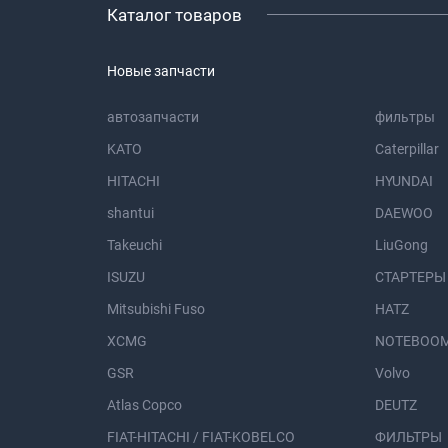
Каталог товаров
Новые запчасти
автозапчасти
фильтры
KATO
Caterpillar
HITACHI
HYUNDAI
shantui
DAEWOO
Takeuchi
LiuGong
ISUZU
СТАРТЕРЫ
Mitsubishi Fuso
HATZ
XCMG
NOTEBOOM
GSR
Volvo
Atlas Copco
DEUTZ
FIAT-HITACHI / FIAT-KOBELCO
ФИЛЬТРЫ