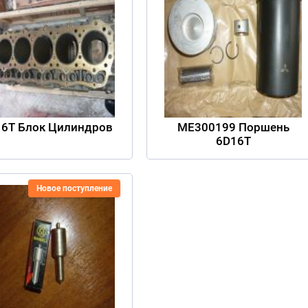
6T Блок Цилиндров
ME300199 Поршень
6D16T
Новое поступление