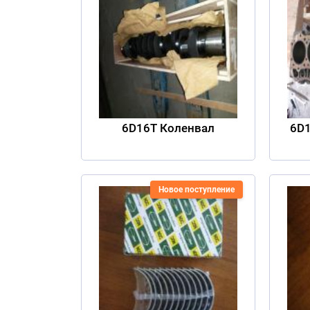
6D16T Коленвал
6D1
Новое поступление