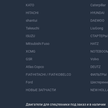
KATO
Caterpillar
HITACHI
HYUNDAI
shantui
DAEWOO
Takeuchi
LiuGong
ISUZU
СТАРТЕРЫ
Mitsubishi Fuso
HATZ
XCMG
NOTEBOOM
GSR
Volvo
Atlas Copco
DEUTZ
FIAT-HITACHI / FIAT-KOBELCO
ФИЛЬТРЫ
Ford
Шестеренн
НОВЫЕ ЗАПЧАСТИ
NEW HOLL
Двигатели для спецтехники под заказ и в наличии