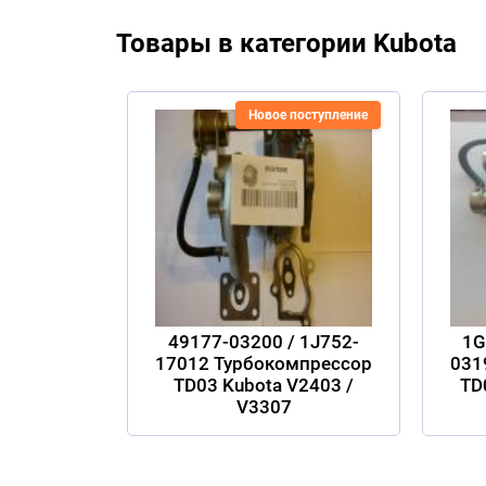
Товары в категории Kubota
Новое поступление
49177-03200 / 1J752-
1G
17012 Турбокомпрессор
031
TD03 Kubota V2403 /
TD
V3307