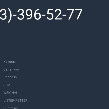
3)-396-52-77
Каминз
Сальники
Changlin
SEM
WEICHAI
LISTER-PETTER
Cummins