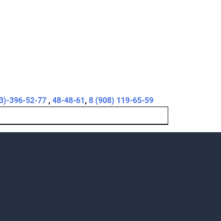
3)-396-52-77
,
48-48-61
,
8 (908) 119-65-59