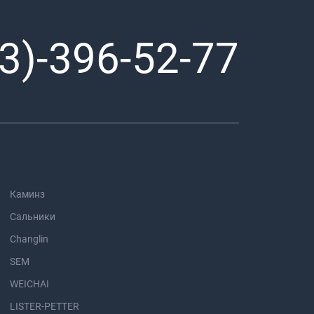
3)-396-52-77
Каминз
Сальники
Changlin
SEM
WEICHAI
LISTER-PETTER