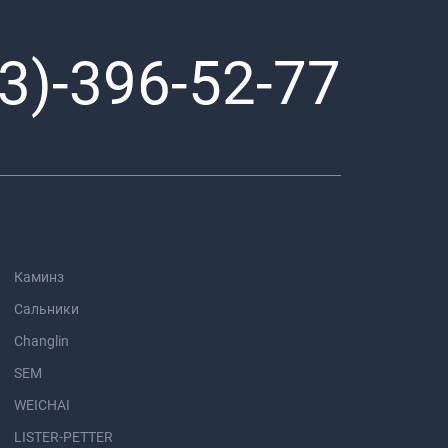
3)-396-52-77
Каминз
Сальники
Changlin
SEM
WEICHAI
LISTER-PETTER