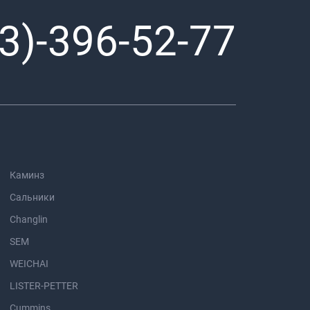
3)-396-52-77
Каминз
Сальники
Changlin
SEM
WEICHAI
LISTER-PETTER
Cummins