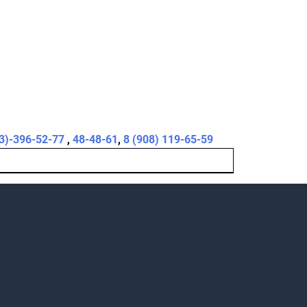
3)-396-52-77
,
48-48-61
,
8 (908) 119-65-59