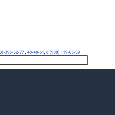
3)-396-52-77
,
48-48-61
,
8 (908) 119-65-59