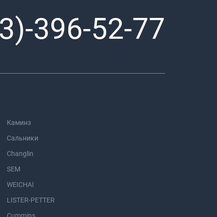
3)-396-52-77
Каминз
Сальники
Changlin
SEM
WEICHAI
LISTER-PETTER
Cummins