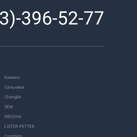
3)-396-52-77
Каминз
Сальники
Changlin
SEM
WEICHAI
LISTER-PETTER
Cummins