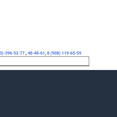
3)-396-52-77
,
48-48-61
,
8 (908) 119-65-59