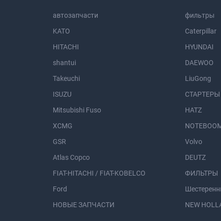
автозапчасти
фильтры
KATO
Caterpillar
HITACHI
HYUNDAI
shantui
DAEWOO
Takeuchi
LiuGong
ISUZU
СТАРТЕРЫ
Mitsubishi Fuso
HATZ
XCMG
NOTEBOOM
GSR
Volvo
Atlas Copco
DEUTZ
FIAT-HITACHI / FIAT-KOBELCO
ФИЛЬТРЫ
Ford
Шестеренн
НОВЫЕ ЗАПЧАСТИ
NEW HOLL