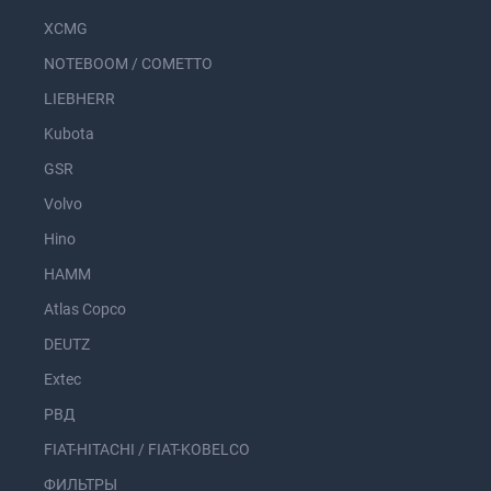
XCMG
NOTEBOOM / COMETTO
LIEBHERR
Kubota
GSR
Volvo
Hino
HAMM
Atlas Copco
DEUTZ
Extec
РВД
FIAT-HITACHI / FIAT-KOBELCO
ФИЛЬТРЫ