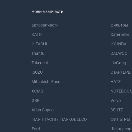
Новые запчасти
автозапчасти
фильтры
KATO
Caterpillar
HITACHI
HYUNDAI
shantui
DAEWOO
Takeuchi
LiuGong
ISUZU
СТАРТЕРЫ
Mitsubishi Fuso
HATZ
XCMG
NOTEBOOM
GSR
Volvo
Atlas Copco
DEUTZ
FIAT-HITACHI / FIAT-KOBELCO
ФИЛЬТРЫ
Ford
Шестеренн