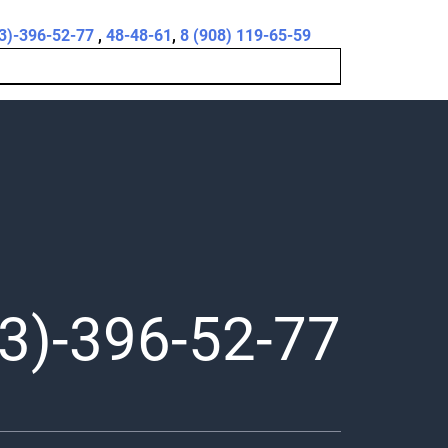
3)-396-52-77
,
48-48-61
,
8 (908) 119-65-59
3)-396-52-77