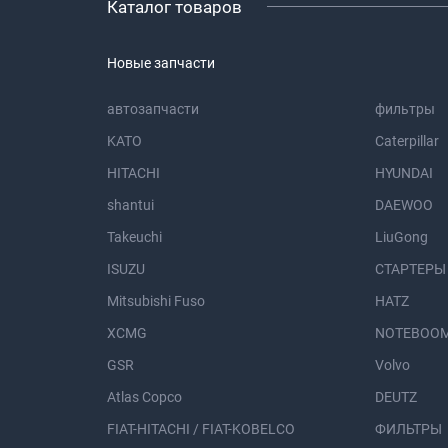
Каталог товаров
Новые запчасти
автозапчасти
фильтры
KATO
Caterpillar
HITACHI
HYUNDAI
shantui
DAEWOO
Takeuchi
LiuGong
ISUZU
СТАРТЕРЫ
Mitsubishi Fuso
HATZ
XCMG
NOTEBOOM
GSR
Volvo
Atlas Copco
DEUTZ
FIAT-HITACHI / FIAT-KOBELCO
ФИЛЬТРЫ