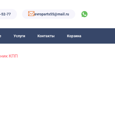
6-52-77
evroparts55@mail.ru
е
Услуги
Контакты
Корзина
пник КПП