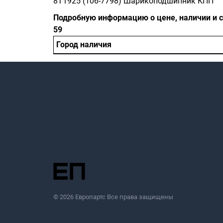
8T1925 (106-7798) Шарикоподшипник КПП
Подробную информацию о цене, наличии и ср
59
Город наличия
© 2026 Европартс Все права защищены