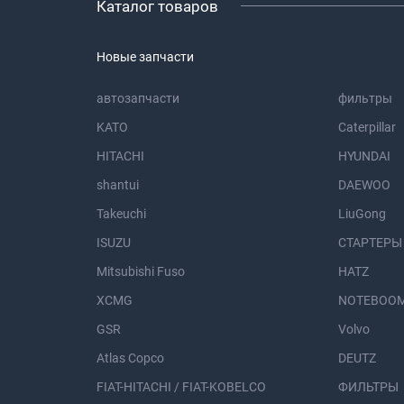
Каталог товаров
Новые запчасти
автозапчасти
фильтры
KATO
Caterpillar
HITACHI
HYUNDAI
shantui
DAEWOO
Takeuchi
LiuGong
ISUZU
СТАРТЕРЫ
Mitsubishi Fuso
HATZ
XCMG
NOTEBOOM
GSR
Volvo
Atlas Copco
DEUTZ
FIAT-HITACHI / FIAT-KOBELCO
ФИЛЬТРЫ