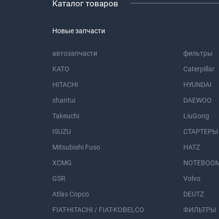
Каталог товаров
Новые запчасти
автозапчасти
фильтры
KATO
Caterpillar
HITACHI
HYUNDAI
shantui
DAEWOO
Takeuchi
LiuGong
ISUZU
СТАРТЕРЫ
Mitsubishi Fuso
HATZ
XCMG
NOTEBOOM
GSR
Volvo
Atlas Copco
DEUTZ
FIAT-HITACHI / FIAT-KOBELCO
ФИЛЬТРЫ