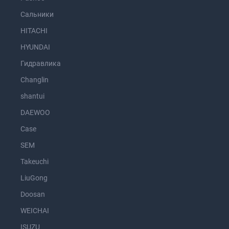
Сальники
HITACHI
HYUNDAI
Гидравлика
Changlin
shantui
DAEWOO
Case
SEM
Takeuchi
LiuGong
Doosan
WEICHAI
ISUZU