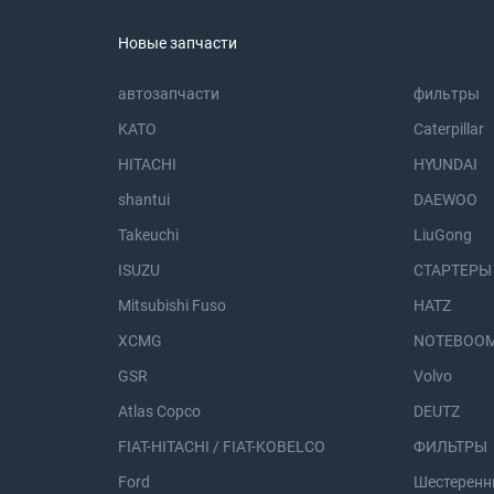
Новые запчасти
автозапчасти
фильтры
KATO
Caterpillar
HITACHI
HYUNDAI
shantui
DAEWOO
Takeuchi
LiuGong
ISUZU
СТАРТЕРЫ
Mitsubishi Fuso
HATZ
XCMG
NOTEBOOM
GSR
Volvo
Atlas Copco
DEUTZ
FIAT-HITACHI / FIAT-KOBELCO
ФИЛЬТРЫ
Ford
Шестеренн