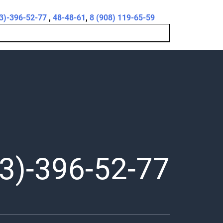
3)-396-52-77
,
48-48-61
,
8 (908) 119-65-59
3)-396-52-77