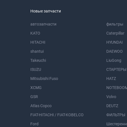
Новые запчасти
автозапчасти
фильтры
KATO
Caterpillar
HITACHI
HYUNDAI
shantui
DAEWOO
Takeuchi
LiuGong
ISUZU
СТАРТЕРЫ
Mitsubishi Fuso
HATZ
XCMG
NOTEBOOM
GSR
Volvo
Atlas Copco
DEUTZ
FIAT-HITACHI / FIAT-KOBELCO
ФИЛЬТРЫ
Ford
Шестеренн