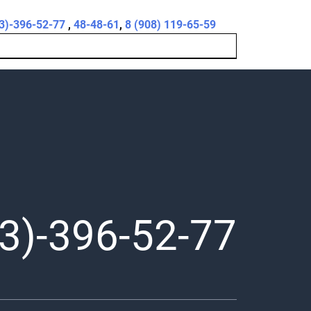
3)-396-52-77
,
48-48-61
,
8 (908) 119-65-59
3)-396-52-77