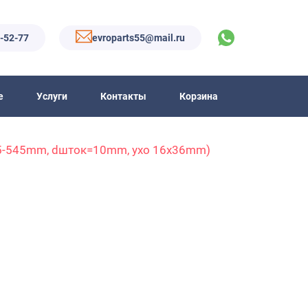
6-52-77
evroparts55@mail.ru
е
Услуги
Контакты
Корзина
25-545mm, dшток=10mm, ухо 16x36mm)