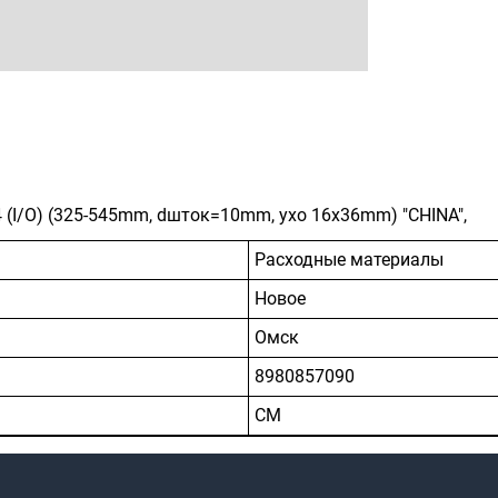
(I/O) (325-545mm, dшток=10mm, ухо 16x36mm) "CHINA",
Расходные материалы
Новое
Омск
8980857090
CM