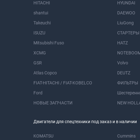
HITACHI
HYUNDAI
shantui
DAEWOO
Takeuchi
LiuGong
ISUZU
СТАРТЕРЫ
Mitsubishi Fuso
HATZ
XCMG
NOTEBOOM
GSR
Volvo
Atlas Copco
DEUTZ
FIAT-HITACHI / FIAT-KOBELCO
ФИЛЬТРЫ
Ford
Шестеренн
НОВЫЕ ЗАПЧАСТИ
NEW HOLL
Двигатели для спецтехники под заказ и в наличии
KOMATSU
Cummins