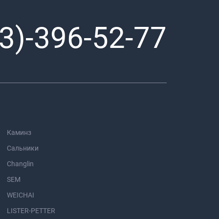
3)-396-52-77
Каминз
Сальники
Changlin
SEM
WEICHAI
LISTER-PETTER