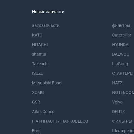
Новые запчасти
автозапчасти
фильтры
KATO
Caterpillar
HITACHI
HYUNDAI
shantui
DAEWOO
Takeuchi
LiuGong
ISUZU
СТАРТЕРЫ
Mitsubishi Fuso
HATZ
XCMG
NOTEBOOM
GSR
Volvo
Atlas Copco
DEUTZ
FIAT-HITACHI / FIAT-KOBELCO
ФИЛЬТРЫ
Ford
Шестеренн