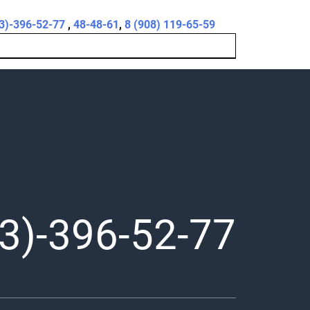
3)-396-52-77
,
48-48-61
,
8 (908) 119-65-59
3)-396-52-77