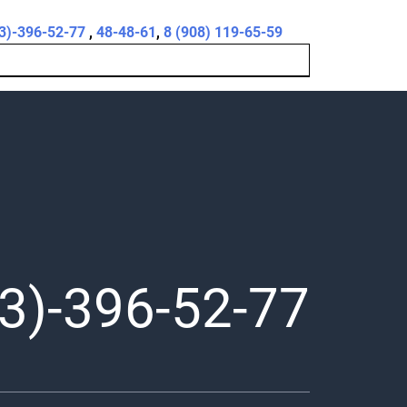
3)-396-52-77
,
48-48-61
,
8 (908) 119-65-59
3)-396-52-77