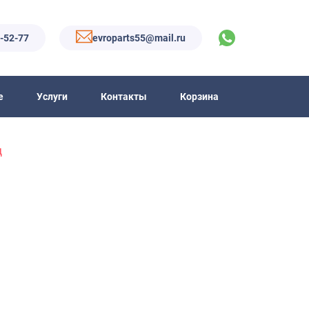
6-52-77
evroparts55@mail.ru
е
Услуги
Контакты
Корзина
ц