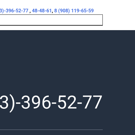
3)-396-52-77
,
48-48-61
,
8 (908) 119-65-59
3)-396-52-77