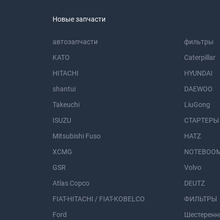
Новые запчасти
автозапчасти
фильтры
KATO
Caterpillar
HITACHI
HYUNDAI
shantui
DAEWOO
Takeuchi
LiuGong
ISUZU
СТАРТЕРЫ
Mitsubishi Fuso
HATZ
XCMG
NOTEBOOM
GSR
Volvo
Atlas Copco
DEUTZ
FIAT-HITACHI / FIAT-KOBELCO
ФИЛЬТРЫ
Ford
Шестеренн