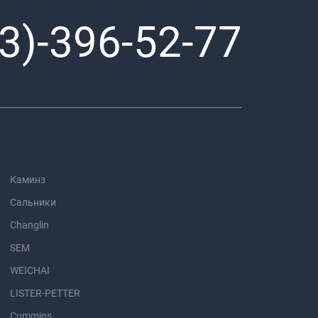
3)-396-52-77
Каминз
Сальники
Changlin
SEM
WEICHAI
LISTER-PETTER
Cummins