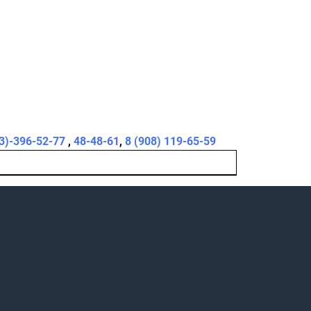
3)-396-52-77
,
48-48-61
,
8 (908) 119-65-59