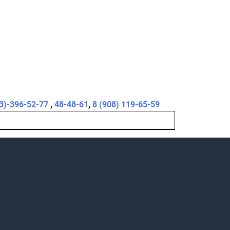
3)-396-52-77
,
48-48-61
,
8 (908) 119-65-59