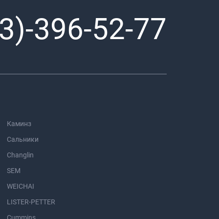
3)-396-52-77
Каминз
Сальники
Changlin
SEM
WEICHAI
LISTER-PETTER
Cummins