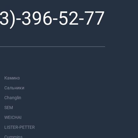
3)-396-52-77
Каминз
Сальники
Changlin
SEM
WEICHAI
LISTER-PETTER
Cummins