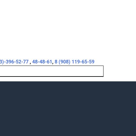
3)-396-52-77
,
48-48-61
,
8 (908) 119-65-59