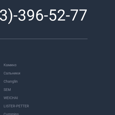
3)-396-52-77
Каминз
Сальники
Changlin
SEM
WEICHAI
LISTER-PETTER
Cummins