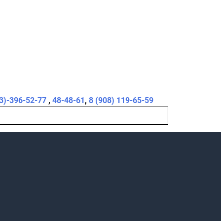
3)-396-52-77
,
48-48-61
,
8 (908) 119-65-59