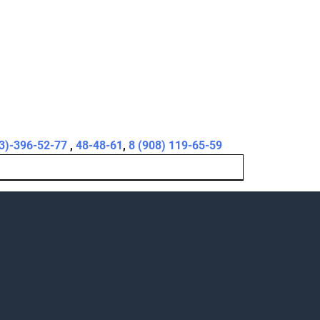
3)-396-52-77
,
48-48-61
,
8 (908) 119-65-59