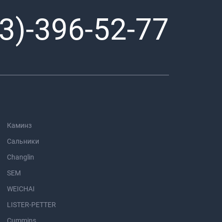
3)-396-52-77
Каминз
Сальники
Changlin
SEM
WEICHAI
LISTER-PETTER
Cummins