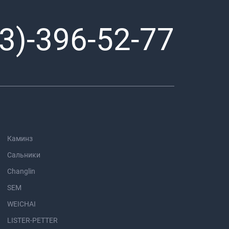
3)-396-52-77
Каминз
Сальники
Changlin
SEM
WEICHAI
LISTER-PETTER