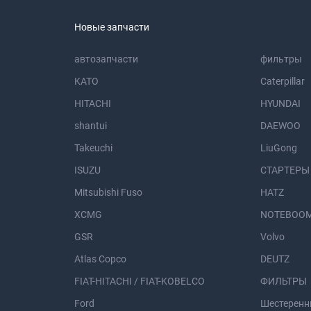
Новые запчасти
автозапчасти
фильтры
KATO
Caterpillar
HITACHI
HYUNDAI
shantui
DAEWOO
Takeuchi
LiuGong
ISUZU
СТАРТЕРЫ
Mitsubishi Fuso
HATZ
XCMG
NOTEBOOM
GSR
Volvo
Atlas Copco
DEUTZ
FIAT-HITACHI / FIAT-KOBELCO
ФИЛЬТРЫ
Ford
Шестеренн