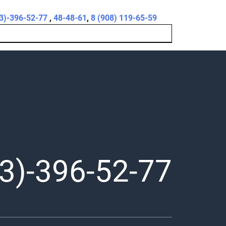
3)-396-52-77
,
48-48-61
,
8 (908) 119-65-59
3)-396-52-77