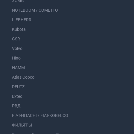
XCMG
NOTEBOOM / COMETTO
LIEBHERR
Kubota
GSR
Volvo
Hino
HAMM
Atlas Copco
DEUTZ
Extec
РВД
FIAT-HITACHI / FIAT-KOBELCO
ФИЛЬТРЫ