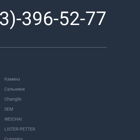
3)-396-52-77
Каминз
Сальники
Changlin
SEM
WEICHAI
LISTER-PETTER
Cummins