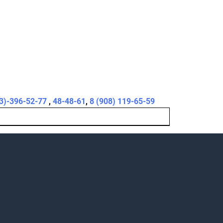
3)-396-52-77
,
48-48-61
,
8 (908) 119-65-59