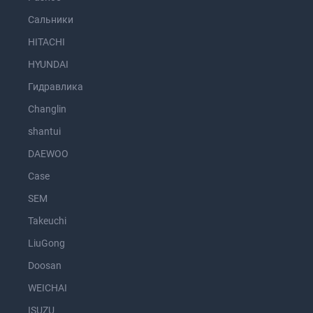
Сальники
HITACHI
HYUNDAI
Гидравлика
Changlin
shantui
DAEWOO
Case
SEM
Takeuchi
LiuGong
Doosan
WEICHAI
ISUZU