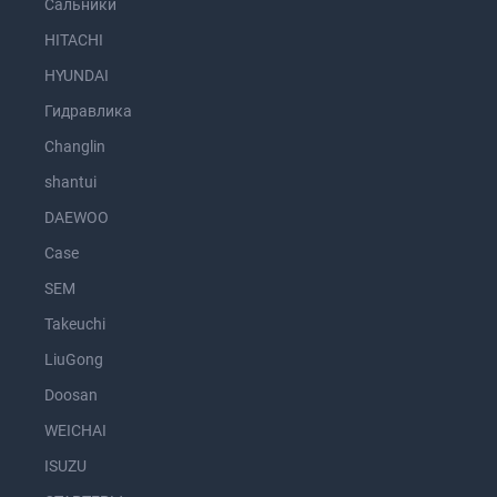
Сальники
HITACHI
HYUNDAI
Гидравлика
Changlin
shantui
DAEWOO
Case
SEM
Takeuchi
LiuGong
Doosan
WEICHAI
ISUZU