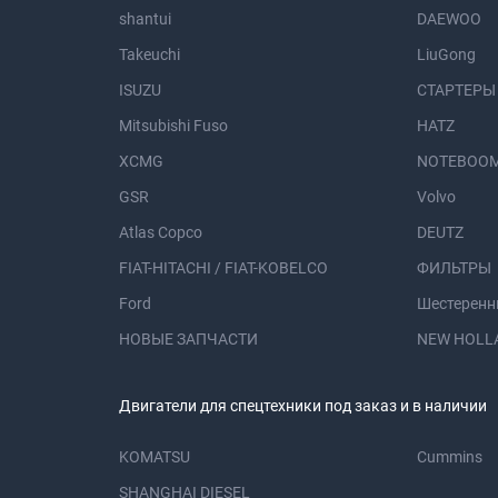
shantui
DAEWOO
Takeuchi
LiuGong
ISUZU
СТАРТЕРЫ
Mitsubishi Fuso
HATZ
XCMG
NOTEBOOM
GSR
Volvo
Atlas Copco
DEUTZ
FIAT-HITACHI / FIAT-KOBELCO
ФИЛЬТРЫ
Ford
Шестеренн
НОВЫЕ ЗАПЧАСТИ
NEW HOLL
Двигатели для спецтехники под заказ и в наличии
KOMATSU
Cummins
SHANGHAI DIESEL