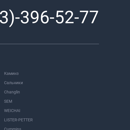
3)-396-52-77
Каминз
Сальники
Changlin
SEM
WEICHAI
LISTER-PETTER
Cummins