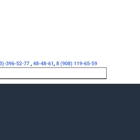
3)-396-52-77
,
48-48-61
,
8 (908) 119-65-59