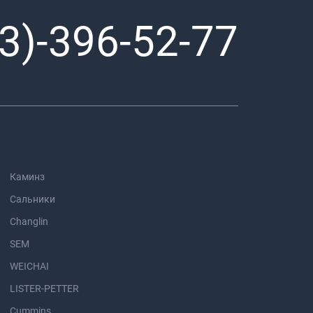
3)-396-52-77
Каминз
Сальники
Changlin
SEM
WEICHAI
LISTER-PETTER
Cummins