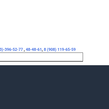
3)-396-52-77
,
48-48-61
,
8 (908) 119-65-59