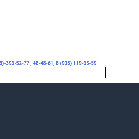
3)-396-52-77
,
48-48-61
,
8 (908) 119-65-59