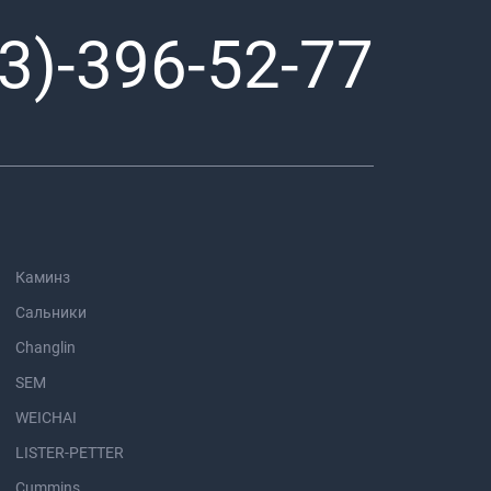
3)-396-52-77
Каминз
Сальники
Changlin
SEM
WEICHAI
LISTER-PETTER
Cummins