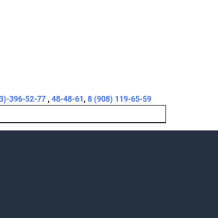
3)-396-52-77
,
48-48-61
,
8 (908) 119-65-59