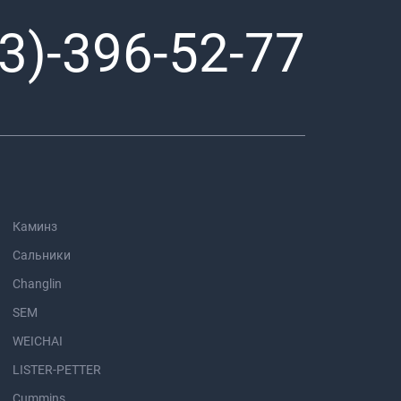
3)-396-52-77
Каминз
Сальники
Changlin
SEM
WEICHAI
LISTER-PETTER
Cummins