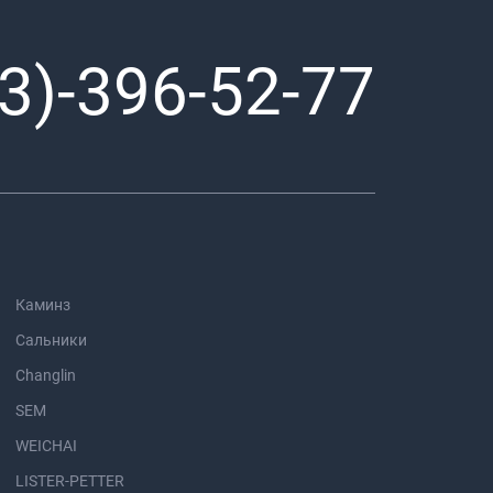
3)-396-52-77
Каминз
Сальники
Changlin
SEM
WEICHAI
LISTER-PETTER