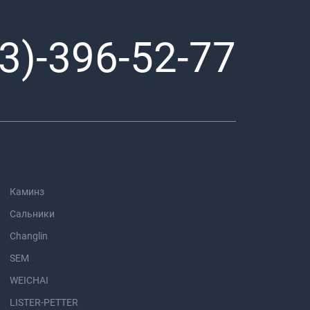
3)-396-52-77
Каминз
Сальники
Changlin
SEM
WEICHAI
LISTER-PETTER