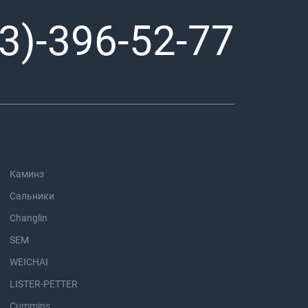
3)-396-52-77
Каминз
Сальники
Changlin
SEM
WEICHAI
LISTER-PETTER
Cummins