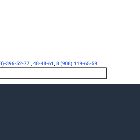
3)-396-52-77
,
48-48-61
,
8 (908) 119-65-59