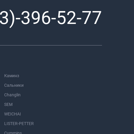
3)-396-52-77
Каминз
Сальники
Changlin
SEM
WEICHAI
LISTER-PETTER
Cummins