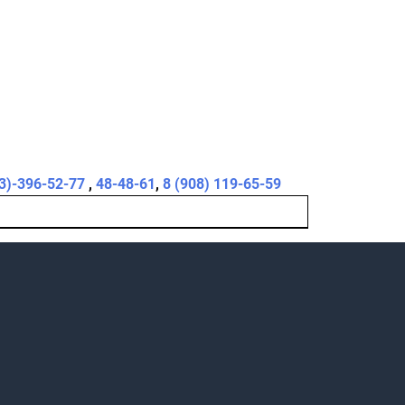
3)-396-52-77
,
48-48-61
,
8 (908) 119-65-59