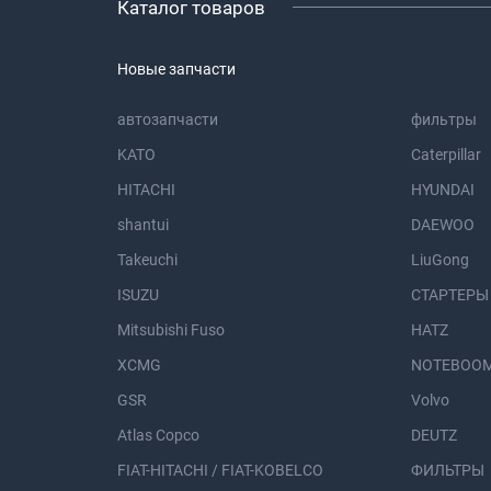
Каталог товаров
Новые запчасти
автозапчасти
фильтры
KATO
Caterpillar
HITACHI
HYUNDAI
shantui
DAEWOO
Takeuchi
LiuGong
ISUZU
СТАРТЕРЫ
Mitsubishi Fuso
HATZ
XCMG
NOTEBOOM
GSR
Volvo
Atlas Copco
DEUTZ
FIAT-HITACHI / FIAT-KOBELCO
ФИЛЬТРЫ