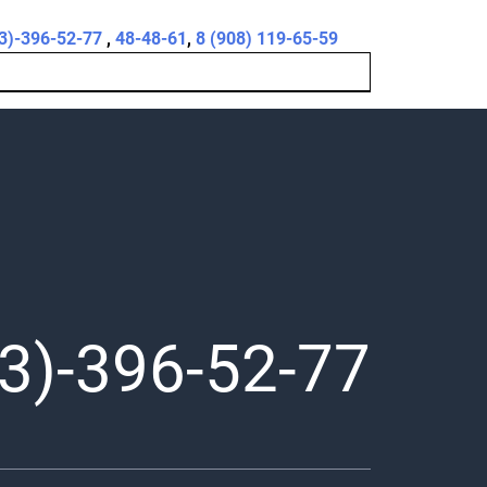
3)-396-52-77
,
48-48-61
,
8 (908) 119-65-59
3)-396-52-77