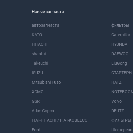
Новые запчасти
автозапчасти
фильтры
KATO
Caterpillar
HITACHI
HYUNDAI
shantui
DAEWOO
Takeuchi
LiuGong
ISUZU
СТАРТЕРЫ
Mitsubishi Fuso
HATZ
XCMG
NOTEBOOM
GSR
Volvo
Atlas Copco
DEUTZ
FIAT-HITACHI / FIAT-KOBELCO
ФИЛЬТРЫ
Ford
Шестеренн