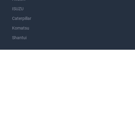
ISUZU
Caterpillar
Komatsu
Shantui