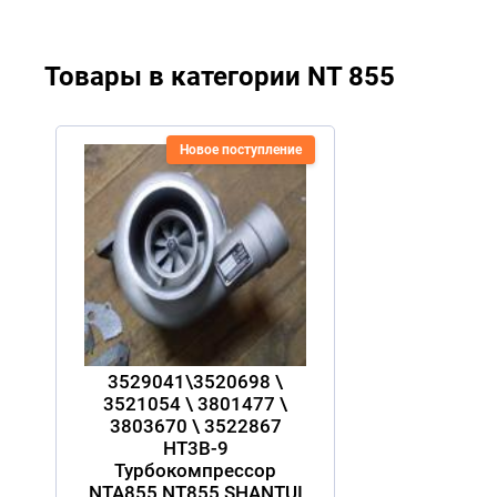
Товары в категории NT 855
Новое поступление
3529041\3520698 \
3521054 \ 3801477 \
3803670 \ 3522867
HT3B-9
Турбокомпрессор
NTA855 NT855 SHANTUI