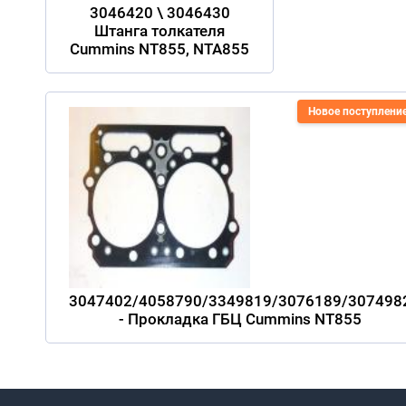
3046420 \ 3046430
Штанга толкателя
Cummins NT855, NTA855
Новое поступлени
3047402/4058790/3349819/3076189/307498
- Прокладка ГБЦ Cummins NT855