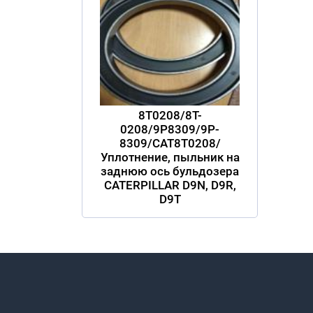
8T0208/8T-
0208/9P8309/9P-
8309/CAT8T0208/
Уплотнение, пыльник на
заднюю ось бульдозера
CATERPILLAR D9N, D9R,
D9T