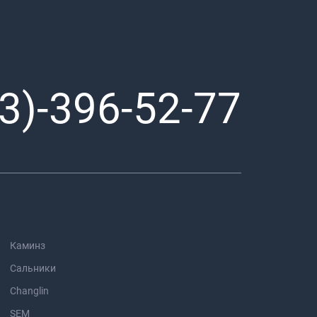
3)-396-52-77
Каминз
Сальники
Changlin
SEM