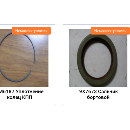
Новое поступление
Новое поступление
M6187 Уплотнение
9X7673 Сальник
колец КПП
бортовой